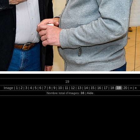
19
Image |
1
|
2
|
3
|
4
|
5
|
6
|
7
|
8
|
9
|
10
|
11
|
12
|
13
|
14
|
15
|
16
|
17
|
18
|
19
|
20
|
>
|
»
Nombre total d'images:
38
|
Aide