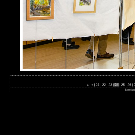
«
|
<
|
21
|
22
|
23
|
24
|
25
|
26
|
Nombre