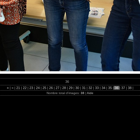
36
«
|
<
|
21
|
22
|
23
|
24
|
25
|
26
|
27
|
28
|
29
|
30
|
31
|
32
|
33
|
34
|
35
|
36
|
37
|
38
|
Nombre total d'images:
38
|
Aide