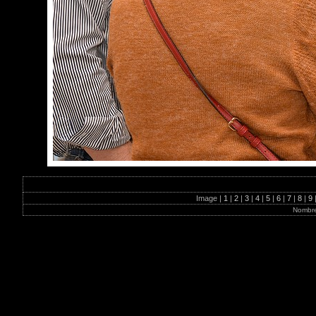
Image |
1
|
2
|
3
|
4
|
5
|
6
|
7
|
8
|
9
Nombre