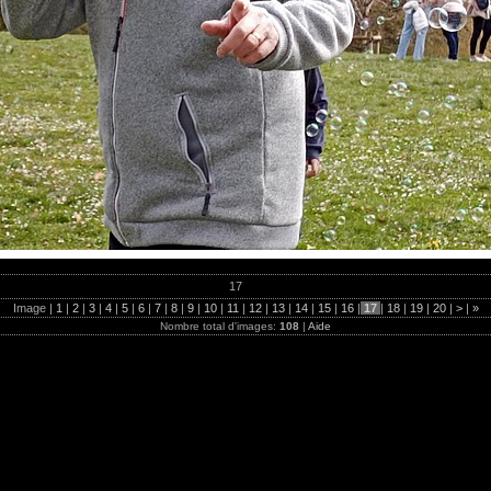
17
Image |
1
|
2
|
3
|
4
|
5
|
6
|
7
|
8
|
9
|
10
|
11
|
12
|
13
|
14
|
15
|
16
|
17
|
18
|
19
|
20
|
>
|
»
Nombre total d'images:
108
|
Aide