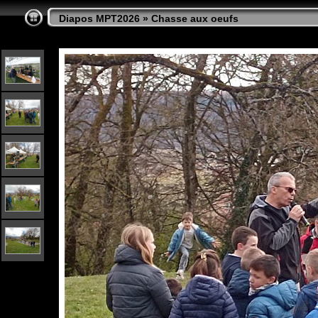
Diapos MPT2026
»
Chasse aux oeufs