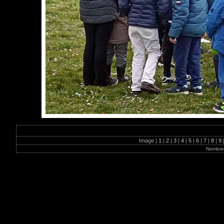
Image |
1
|
2
|
3
|
4
|
5
|
6
|
7
|
8
|
9
Nombre 