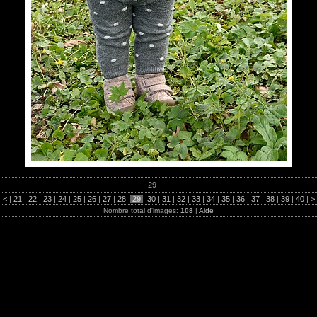
29
|
<
|
21
|
22
|
23
|
24
|
25
|
26
|
27
|
28
|
29
|
30
|
31
|
32
|
33
|
34
|
35
|
36
|
37
|
38
|
39
|
40
|
>
Nombre total d'images:
108
|
Aide